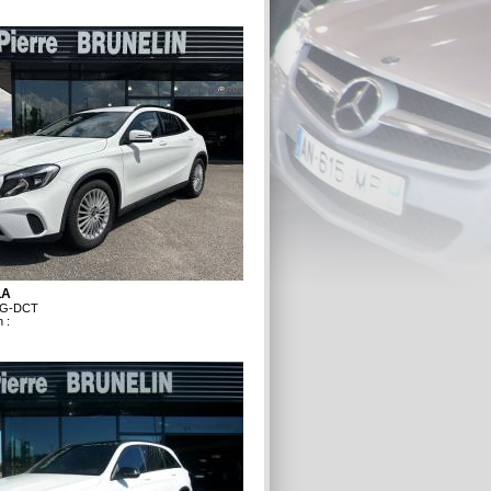
LA
7G-DCT
 :