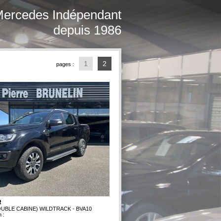
Mercedes Indépendant
depuis 1986
1
2
pages :
R
DOUBLE CABINE) WILDTRACK - BVA10
 :