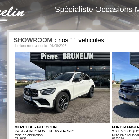
Spécialiste Occasions 
SHOWROOM :
nos 11 véhicules...
dernière mise à jour le : 01/08/2026
MERCEDES GLC COUPE
FORD RANGE
220 d 4-MATIC AMG LINE 9G-TRONIC
2.0 TDCI 213 (
Mise en circulation :
Mise en circulation
07/2021
01/2020