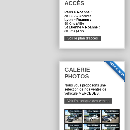
ACCÈS
Paris > Roanne :
en TGV = 3 heures
Lyon > Roanne :
80 Kms (A89)
St Etienne > Roanne :
80 Kms (A72)
Voir le plan d'accès
MISE A JOUR
GALERIE
PHOTOS
Nous vous proposons une
sélection de nos ventes de
véhicule MERCEDES.
Voir l'historique des ventes