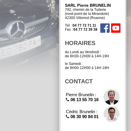
SARL Pierre BRUNELIN
792, chemin de la Tuilerie
(rond point de la Mirandole)
42300 Villerest (Roanne)
Tél :
04 77 72 71 11
Fax :
04 77 72 39 38
HORAIRES
du Lundi au Vendredi :
de 8H30-12H00 à 14H-19H
le Samedi :
de 9H00-12H00 à 14H-18H
CONTACT
Pierre Brunelin :
06 13 55 70 16
Cédric Brunelin :
06 30 90 84 01