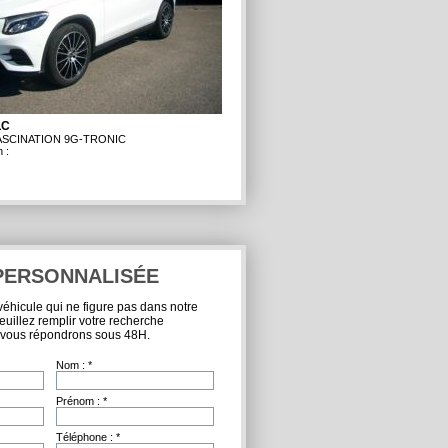
LC
FASCINATION 9G-TRONIC
 :
PERSONNALISÉE
éhicule qui ne figure pas dans notre
euillez remplir votre recherche
 vous répondrons sous 48H.
Nom :
*
Prénom :
*
Téléphone :
*